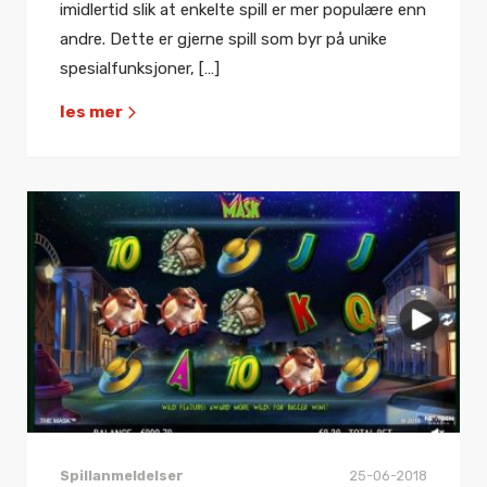
imidlertid slik at enkelte spill er mer populære enn
andre. Dette er gjerne spill som byr på unike
spesialfunksjoner, […]
les mer
Spillanmeldelser
25-06-2018