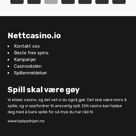
Nettcasino.io
Kontakt oss
Beste free spins
Kampanjer
Casinoskolen
Spillanmeldelser
Spill skal være gøy
Vi elsker casino, og det vet vi du også gjør. Det skal være moro å
spille, og vi oppfordrer til ansvarlig spill. Ditt casino kan hjelpe
deg med å bare spille for så mye du har råd til.
www.hjelpelinjen.no