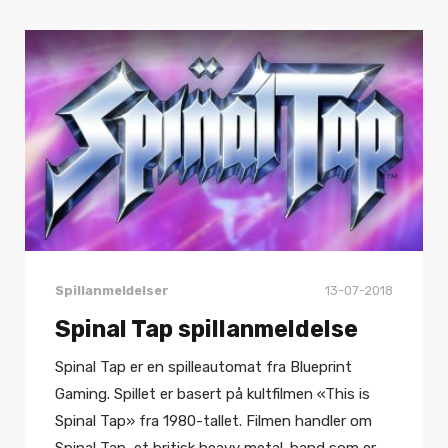
Spillanmeldelser
13-07-2018
Spinal Tap spillanmeldelse
Spinal Tap er en spilleautomat fra Blueprint
Gaming. Spillet er basert på kultfilmen «This is
Spinal Tap» fra 1980-tallet. Filmen handler om