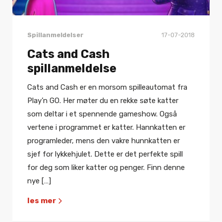
Spillanmeldelser
17-07-2018
Cats and Cash
spillanmeldelse
Cats and Cash er en morsom spilleautomat fra
Play’n GO. Her møter du en rekke søte katter
som deltar i et spennende gameshow. Også
vertene i programmet er katter. Hannkatten er
programleder, mens den vakre hunnkatten er
sjef for lykkehjulet. Dette er det perfekte spill
for deg som liker katter og penger. Finn denne
nye […]
les mer