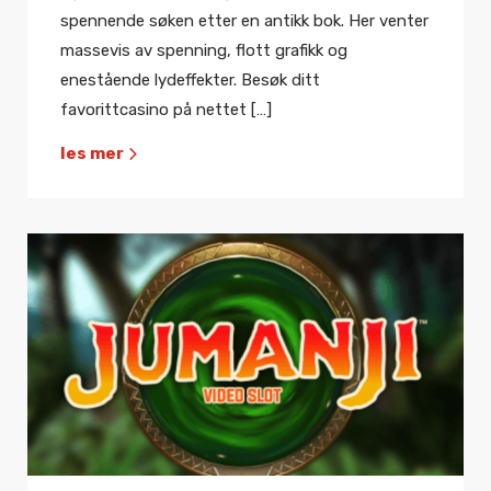
spennende søken etter en antikk bok. Her venter
massevis av spenning, flott grafikk og
enestående lydeffekter. Besøk ditt
favorittcasino på nettet […]
les mer