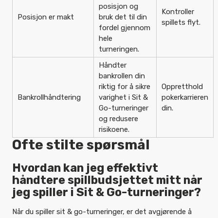
posisjon og
Kontroller
Posisjon er makt
bruk det til din
spillets flyt.
fordel gjennom
hele
turneringen.
Håndter
bankrollen din
riktig for å sikre
Oppretthold
Bankrollhåndtering
varighet i Sit &
pokerkarrieren
Go-turneringer
din.
og redusere
risikoene.
Ofte stilte spørsmål
Hvordan kan jeg effektivt
håndtere spillbudsjettet mitt når
jeg spiller i Sit & Go-turneringer?
Når du spiller sit & go-turneringer, er det avgjørende å