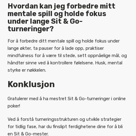
Hvordan kan jeg forbedre mitt
mentale spill og holde fokus
under lange Sit & Go-
turneringer?
For å forbedre ditt mentale spill og holde fokus under
lange økter, ta pauser for å lade opp, praktiser
mindfulness for å være til stede, sett oppnåelige mål, og
håndter sinne ved å kontrollere følelsene. Husk, mental
styrke er nøkkelen.
Konklusjon
Gratulerer med å ha mestret Sit & Go-turneringer i online
poker!
Ved å forstå turneringsstrukturen og utvikle strategier
for tidlig fase, har du finslipt ferdighetene dine for å bli
en Sit & Go-mester.