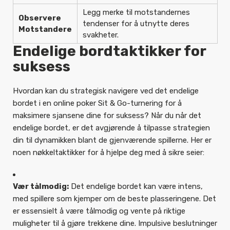
Legg merke til motstandernes
Observere
tendenser for å utnytte deres
Motstandere
svakheter.
Endelige bordtaktikker for
suksess
Hvordan kan du strategisk navigere ved det endelige
bordet i en online poker Sit & Go-turnering for å
maksimere sjansene dine for suksess? Når du når det
endelige bordet, er det avgjørende å tilpasse strategien
din til dynamikken blant de gjenværende spillerne. Her er
noen nøkkeltaktikker for å hjelpe deg med å sikre seier:
Vær tålmodig:
Det endelige bordet kan være intens,
med spillere som kjemper om de beste plasseringene. Det
er essensielt å være tålmodig og vente på riktige
muligheter til å gjøre trekkene dine. Impulsive beslutninger