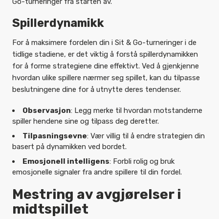
Go-turneringer fra starten av.
Spillerdynamikk
For å maksimere fordelen din i Sit & Go-turneringer i de
tidlige stadiene, er det viktig å forstå spillerdynamikken
for å forme strategiene dine effektivt. Ved å gjenkjenne
hvordan ulike spillere nærmer seg spillet, kan du tilpasse
beslutningene dine for å utnytte deres tendenser.
Observasjon
: Legg merke til hvordan motstanderne
spiller hendene sine og tilpass deg deretter.
Tilpasningsevne
: Vær villig til å endre strategien din
basert på dynamikken ved bordet.
Emosjonell intelligens
: Forbli rolig og bruk
emosjonelle signaler fra andre spillere til din fordel.
Mestring av avgjørelser i
midtspillet