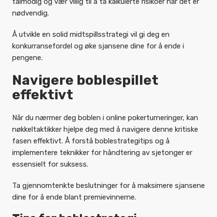
tålmodig og vær villig til å ta kalkulerte risikoer når det er
nødvendig.
Å utvikle en solid midtspillsstrategi vil gi deg en
konkurransefordel og øke sjansene dine for å ende i
pengene.
Navigere boblespillet
effektivt
Når du nærmer deg boblen i online pokerturneringer, kan
nøkkeltaktikker hjelpe deg med å navigere denne kritiske
fasen effektivt. Å forstå boblestrategitips og å
implementere teknikker for håndtering av sjetonger er
essensielt for suksess.
Ta gjennomtenkte beslutninger for å maksimere sjansene
dine for å ende blant premievinnerne.