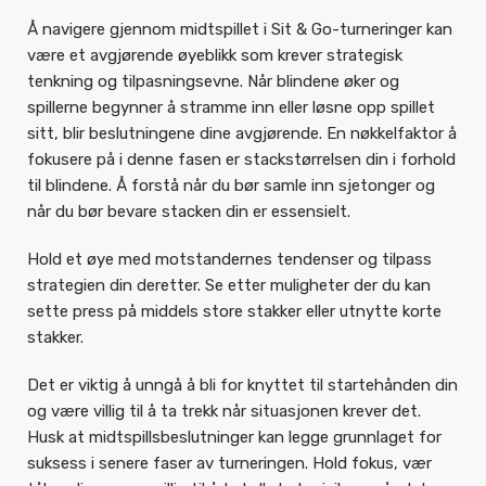
Å navigere gjennom midtspillet i Sit & Go-turneringer kan
være et avgjørende øyeblikk som krever strategisk
tenkning og tilpasningsevne. Når blindene øker og
spillerne begynner å stramme inn eller løsne opp spillet
sitt, blir beslutningene dine avgjørende. En nøkkelfaktor å
fokusere på i denne fasen er stackstørrelsen din i forhold
til blindene. Å forstå når du bør samle inn sjetonger og
når du bør bevare stacken din er essensielt.
Hold et øye med motstandernes tendenser og tilpass
strategien din deretter. Se etter muligheter der du kan
sette press på middels store stakker eller utnytte korte
stakker.
Det er viktig å unngå å bli for knyttet til startehånden din
og være villig til å ta trekk når situasjonen krever det.
Husk at midtspillsbeslutninger kan legge grunnlaget for
suksess i senere faser av turneringen. Hold fokus, vær