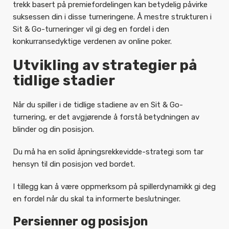
trekk basert på premiefordelingen kan betydelig påvirke
suksessen din i disse turneringene. Å mestre strukturen i
Sit & Go-turneringer vil gi deg en fordel i den
konkurransedyktige verdenen av online poker.
Utvikling av strategier på
tidlige stadier
Når du spiller i de tidlige stadiene av en Sit & Go-
turnering, er det avgjørende å forstå betydningen av
blinder og din posisjon.
Du må ha en solid åpningsrekkevidde-strategi som tar
hensyn til din posisjon ved bordet.
I tillegg kan å være oppmerksom på spillerdynamikk gi deg
en fordel når du skal ta informerte beslutninger.
Persienner og posisjon