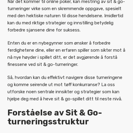
Når det kommer til online poker, kan mestring av sit & go-
turneringer virke som en skremmende oppgave, spesielt
med den hektiske naturen til disse hendelsene. Imidlertid
kan du med riktige strategier og innstilling betydelig
forbedre sjansene dine for suksess.
Enten du er en nybegynner som ønsker å forbedre
ferdighetene dine, eller en erfaren spiller som sikter mot å
nå nye høyder i spillet ditt, er det avgjørende å forstå
finessene ved sit & go-turneringer.
Så, hvordan kan du effektivt navigere disse turneringene
og komme seirende ut mot tøff konkurranse? La oss
utforske noen sentrale innsikter og strategier som kan
hjelpe deg med å heve sit & go-spillet ditt til neste nivå.
Forståelse av Sit & Go-
turneringsstruktur