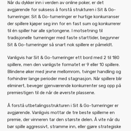
Når du dykker inn i verden av online poker, er det
avgjørende for suksess å forstå strukturen i Sit & Go-
turneringer. Sit & Go-turneringer er hurtige konkurranser
der spillere kjøper seg inn for en fast sum og konkurrerer
til én spiller har alle sjetongene. I motsetning til
tradisjonelle turneringer med faste starttider, begynner
Sit & Go-turneringer så snart nok spillere er påmeldt.
Vanligvis har Sit & Go-turneringer ett bord med 2 til 180
spillere, men den vanligste formatet er 9 eller 10 spillere.
Blindene øker med jevne mellomrom, tvinger handling og
forhindrer lange perioder med stagnasjon. Når spillere blir
eliminert, beveger gjenværende konkurrenter seg opp på
premiestigen til de når de øverste plassene.
Å forstå utbetalingsstrukturen i Sit & Go-turneringer er
avgjørende. Vanligvis mottar de tre beste spillerne en
premie, der vinneren tar den største delen. Å vite når du
bør spille aggressivt, stramme inn, eller gjøre strategiske