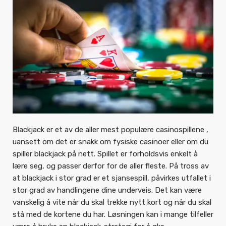
Blackjack er et av de aller mest populære casinospillene ,
uansett om det er snakk om fysiske casinoer eller om du
spiller blackjack på nett. Spillet er forholdsvis enkelt å
lære seg, og passer derfor for de aller fleste. På tross av
at blackjack i stor grad er et sjansespill, påvirkes utfallet i
stor grad av handlingene dine underveis. Det kan være
vanskelig å vite når du skal trekke nytt kort og når du skal
stå med de kortene du har. Løsningen kan i mange tilfeller