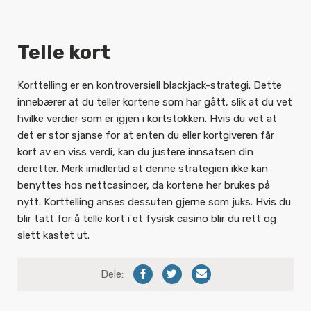
Telle kort
Korttelling er en kontroversiell blackjack-strategi. Dette
innebærer at du teller kortene som har gått, slik at du vet
hvilke verdier som er igjen i kortstokken. Hvis du vet at
det er stor sjanse for at enten du eller kortgiveren får
kort av en viss verdi, kan du justere innsatsen din
deretter. Merk imidlertid at denne strategien ikke kan
benyttes hos nettcasinoer, da kortene her brukes på
nytt. Korttelling anses dessuten gjerne som juks. Hvis du
blir tatt for å telle kort i et fysisk casino blir du rett og
slett kastet ut.
Dele: