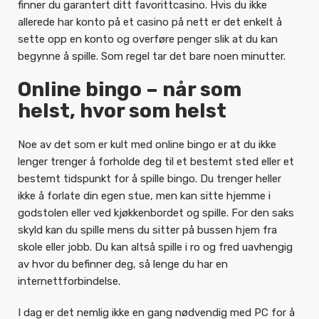
finner du garantert ditt favorittcasino. Hvis du ikke
allerede har konto på et casino på nett er det enkelt å
sette opp en konto og overføre penger slik at du kan
begynne å spille. Som regel tar det bare noen minutter.
Online bingo – når som
helst, hvor som helst
Noe av det som er kult med online bingo er at du ikke
lenger trenger å forholde deg til et bestemt sted eller et
bestemt tidspunkt for å spille bingo. Du trenger heller
ikke å forlate din egen stue, men kan sitte hjemme i
godstolen eller ved kjøkkenbordet og spille. For den saks
skyld kan du spille mens du sitter på bussen hjem fra
skole eller jobb. Du kan altså spille i ro og fred uavhengig
av hvor du befinner deg, så lenge du har en
internettforbindelse.
I dag er det nemlig ikke en gang nødvendig med PC for å