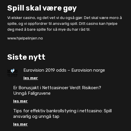
Spill skal være gøy
Vi elsker casino, og det vet vi du også gjør. Det skal være moro å
spille, og vi oppfordrer til ansvarlig spill. Ditt casino kan hjelpe
deg med å bare spille for så mye du har råd til.
www.hjelpelinjen.no
Siste nytt
Eurovision 2019 odds – Eurovision norge
les mer
Er Bonusjakt i Nettcasinoer Verdt Risikoen?
Unngå Fallgruvene
les mer
Tips for effektiv bankrollstyring i nettcasino: Spill
ansvarlig og unngå tap
les mer