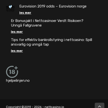
Eurovision 2019 odds – Eurovision norge
les mer
Er Bonusjakt i Nettcasinoer Verdt Risikoen?
Unngå Fallgruvene
les mer
Tips for effektiv bankrollstyring i nettcasino: Spill
ansvarlig og unngå tap
les mer
hjelpelinjen.no
Copyright ©2019 - 2026 - nettcasino.io