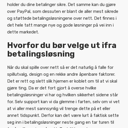
holder du dine betalinger sikre. Det samme kan du gjøre
over PayPal, som dessuten er blant de aller mest sikrede
og støttede betalingsløsningene over nett. Det finnes i
det hele tatt mange nye og gode løsninger på vei inn i
dette markedet.
Hvorfor du bør velge ut ifra
betalingsløsning
Når du skal spille over nett så er det naturlig å falle for
spillutvalg, design og en rekke andre åpenbare faktorer.
Det er rett og slett slik hjernen er koblet om til at vi skal
gjøre ting. Da er det fort gjort å overse hvilke
betalingsløsninger vi har og hvilken sikkerhet sidene står
for. Selv support kan vi da glemme i farten, selv om vi vet
at vi aller mest sannsynlig vil trenge dette på et eller
annet tidspunkt. Derfor kan det være lurt å faktisk sette
seg inn i betalingsløsninger neste gang en tar turen til