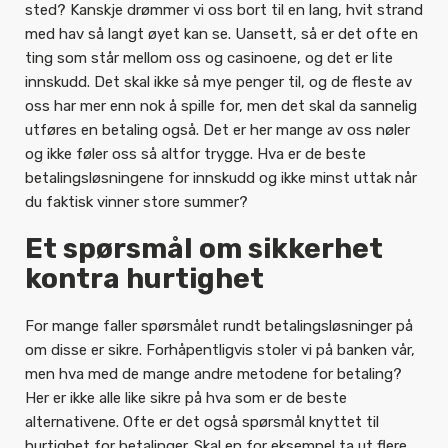
sted? Kanskje drømmer vi oss bort til en lang, hvit strand
med hav så langt øyet kan se. Uansett, så er det ofte en
ting som står mellom oss og casinoene, og det er lite
innskudd. Det skal ikke så mye penger til, og de fleste av
oss har mer enn nok å spille for, men det skal da sannelig
utføres en betaling også. Det er her mange av oss nøler
og ikke føler oss så altfor trygge. Hva er de beste
betalingsløsningene for innskudd og ikke minst uttak når
du faktisk vinner store summer?
Et spørsmål om sikkerhet
kontra hurtighet
For mange faller spørsmålet rundt betalingsløsninger på
om disse er sikre. Forhåpentligvis stoler vi på banken vår,
men hva med de mange andre metodene for betaling?
Her er ikke alle like sikre på hva som er de beste
alternativene. Ofte er det også spørsmål knyttet til
hurtighet for betalinger. Skal en for eksempel ta ut flere