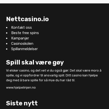
Nettcasino.io
Kontakt oss
Beste free spins
Kampanjer
Casinoskolen
Spillanmeldelser
Spill skal være gøy
Vi elsker casino, og det vet vi du også gjør. Det skal være moro å
spille, og vi oppfordrer til ansvarlig spill. Ditt casino kan hjelpe
deg med å bare spille for så mye du har råd til.
www.hjelpelinjen.no
Siste nytt