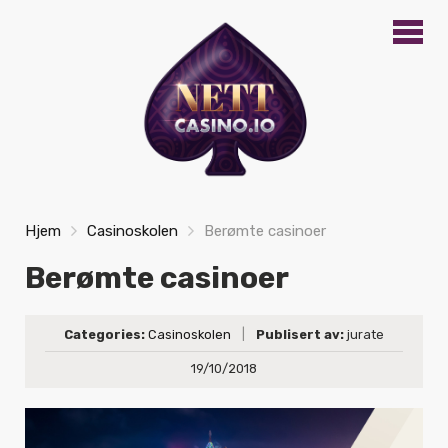
Hjem
Casinoskolen
Berømte casinoer
Berømte casinoer
Categories:
Casinoskolen
|
Publisert av:
jurate
19/10/2018