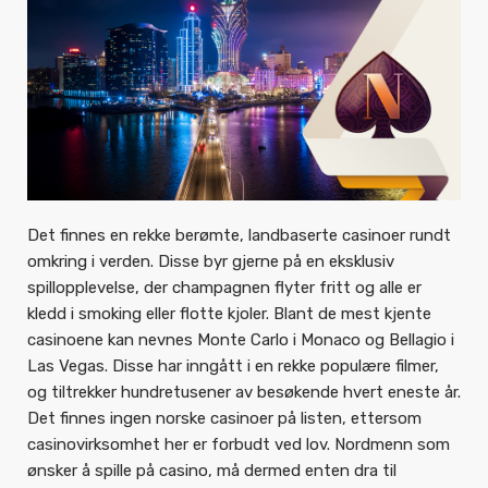
Det finnes en rekke berømte, landbaserte casinoer rundt
omkring i verden. Disse byr gjerne på en eksklusiv
spillopplevelse, der champagnen flyter fritt og alle er
kledd i smoking eller flotte kjoler. Blant de mest kjente
casinoene kan nevnes Monte Carlo i Monaco og Bellagio i
Las Vegas. Disse har inngått i en rekke populære filmer,
og tiltrekker hundretusener av besøkende hvert eneste år.
Det finnes ingen norske casinoer på listen, ettersom
casinovirksomhet her er forbudt ved lov. Nordmenn som
ønsker å spille på casino, må dermed enten dra til