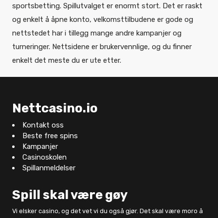
sportsbetting. Spillutvalget er enormt stort. Det er raskt
og enkelt å åpne konto, velkomsttilbudene er gode og
nettstedet har i tillegg mange andre kampanjer og
turneringer. Nettsidene er brukervennlige, og du finner
enkelt det meste du er ute etter.
Nettcasino.io
Kontakt oss
Beste free spins
Kampanjer
Casinoskolen
Spillanmeldelser
Spill skal være gøy
Vi elsker casino, og det vet vi du også gjør. Det skal være moro å