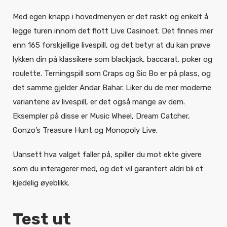
Med egen knapp i hovedmenyen er det raskt og enkelt å
legge turen innom det flott Live Casinoet. Det finnes mer
enn 165 forskjellige livespill, og det betyr at du kan prøve
lykken din på klassikere som blackjack, baccarat, poker og
roulette. Terningspill som Craps og Sic Bo er på plass, og
det samme gjelder Andar Bahar. Liker du de mer moderne
variantene av livespill, er det også mange av dem.
Eksempler på disse er Music Wheel, Dream Catcher,
Gonzo’s Treasure Hunt og Monopoly Live.
Uansett hva valget faller på, spiller du mot ekte givere
som du interagerer med, og det vil garantert aldri bli et
kjedelig øyeblikk.
Test ut