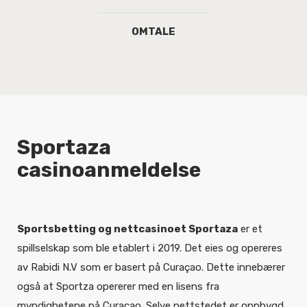
OMTALE
Sportaza
casinoanmeldelse
Sportsbetting og nettcasinoet Sportaza
er et
spillselskap som ble etablert i 2019. Det eies og opereres
av Rabidi N.V som er basert på Curaçao. Dette innebærer
også at Sportza opererer med en lisens fra
myndighetene på Curaçao. Selve nettstedet er oppbygd