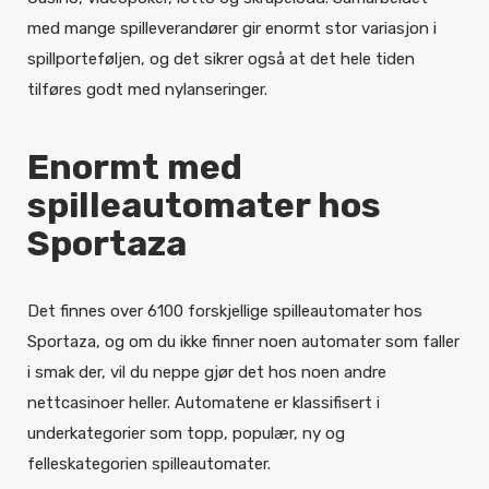
med mange spilleverandører gir enormt stor variasjon i
spillporteføljen, og det sikrer også at det hele tiden
tilføres godt med nylanseringer.
Enormt med
spilleautomater hos
Sportaza
Det finnes over 6100 forskjellige spilleautomater hos
Sportaza, og om du ikke finner noen automater som faller
i smak der, vil du neppe gjør det hos noen andre
nettcasinoer heller. Automatene er klassifisert i
underkategorier som topp, populær, ny og
felleskategorien spilleautomater.